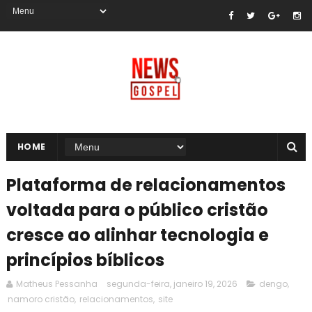
HOME
Plataforma de relacionamentos
voltada para o público cristão
cresce ao alinhar tecnologia e
princípios bíblicos
Matheus Pessanha
segunda-feira, janeiro 19, 2026
dengo
,
namoro cristão
,
relacionamentos
,
site