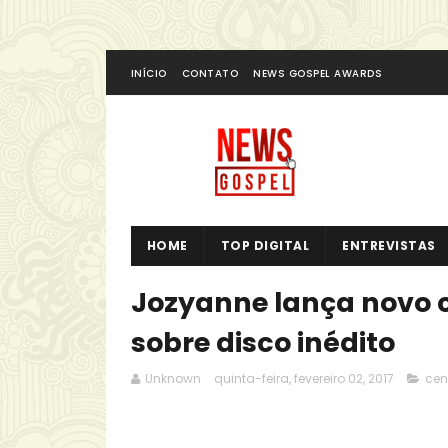
INÍCIO
CONTATO
NEWS GOSPEL AWARDS
HOME
TOP DIGITAL
ENTREVISTAS
Jozyanne lança novo 
sobre disco inédito
Unknown
quinta-feira, fevereiro 02, 2017
cen