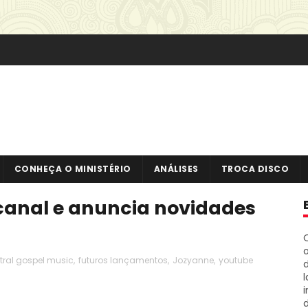
CONHEÇA O MINISTÉRIO
ANÁLISES
TROCA DISCO
canal e anuncia novidades
o
tral gospel music
,
futuros lançamentos
,
Jozyanne
,
youtube
i