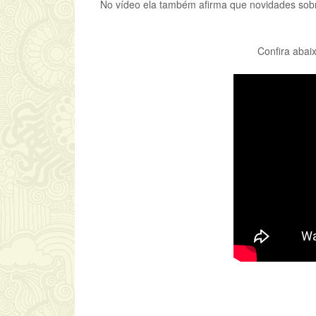
No vídeo ela também afirma que novidades sobre
Confira abai