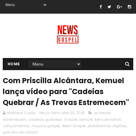
HOME
Com Priscilla Alcântara, Kemuel
lança vídeo para "Cadeias
Quebrar / As Trevas Estremecem"
Matheus Costa
terça-feira, abril 30, 2019
as trevas
estremecem
,
cadeias quebrear
,
Gospel
,
kemuel
,
kemuel nation
,
Lançamentos
,
musica gospel
,
News Gospel
,
plataformas digitais
,
priscilla alcantara