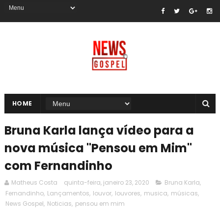
HOME
Bruna Karla lança vídeo para a
nova música "Pensou em Mim"
com Fernandinho
Matheus Costa
quinta-feira, janeiro 23, 2020
Bruna Karla
,
Fernandinho
,
Lançamentos
,
louvor
,
louvores
,
musica
,
músicas
,
News Gospel
,
Noticias
,
pensou em mim