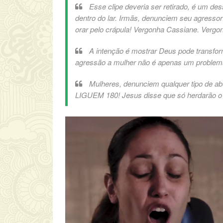
Esse clipe deveria ser retirado, é um d
dentro do lar. Irmãs, denunciem seu agressor
orar pelo crápula! Vergonha Cassiane. Vergo
A intenção é mostrar Deus pode transf
agressão a mulher não é apenas um problema f
Mulheres, denunciem qualquer tipo de abus
LIGUEM 180! Jesus disse que só herdarão o r