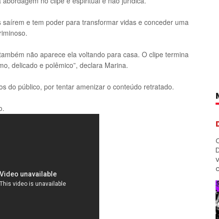
bordagem no clipe é espiritual e não jurídica.
s saírem e tem poder para transformar vidas e conceder uma
riminoso.
ambém não aparece ela voltando para casa. O clipe termina
mo, delicado e polêmico”, declara Marina.
 do público, por tentar amenizar o conteúdo retratado.
o.
D
c