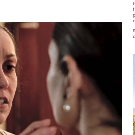
t
f
p
e
S