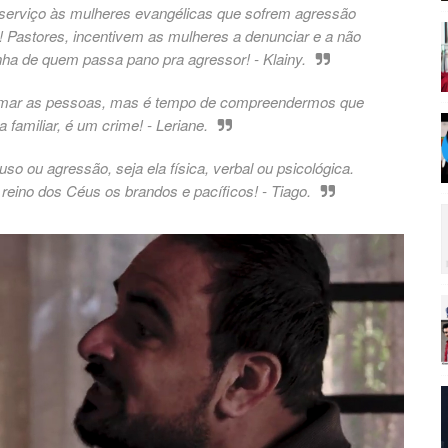
esserviço às mulheres evangélicas que sofrem agressão
! Pastores, incentivem as mulheres a denunciar e a não
nha de quem passa pano pra agressor! - Klainy.
ormar as pessoas, mas é tempo de compreendermos que
amiliar, é um crime! - Leriane.
o ou agressão, seja ela física, verbal ou psicológica.
eino dos Céus os brandos e pacíficos! - Tiago.