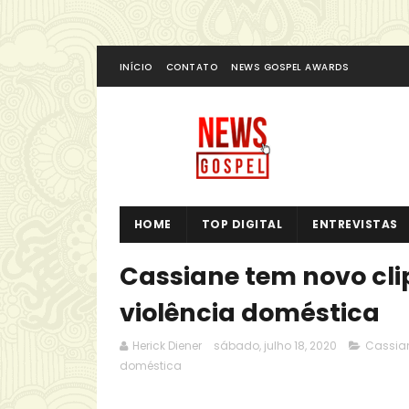
INÍCIO
CONTATO
NEWS GOSPEL AWARDS
HOME
TOP DIGITAL
ENTREVISTAS
Cassiane tem novo cli
violência doméstica
Herick Diener
sábado, julho 18, 2020
Cassia
doméstica