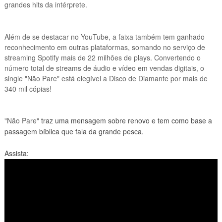
grandes hits da intérprete.
Além de se destacar no YouTube, a faixa também tem ganhado
reconhecimento em outras plataformas, somando no serviço de
streaming Spotify mais de 22 milhões de plays. Convertendo o
número total de streams de áudio e vídeo em vendas digitais, o
single "Não Pare" está elegível a Disco de Diamante por mais de
340 mil cópias!
"Não Pare"
traz uma mensagem sobre renovo e tem como base a
passagem bíblica que fala da grande pesca.
Assista: