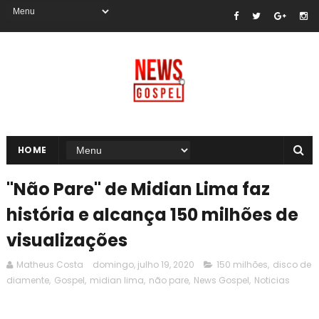
HOME
"Não Pare" de Midian Lima faz
história e alcança 150 milhões de
visualizações
Matheus Costa
domingo, julho 19, 2020
150 milhões
,
disco de
diamente
,
Gospel
,
midian lima
,
não pare
,
News Gospel
,
Noticias