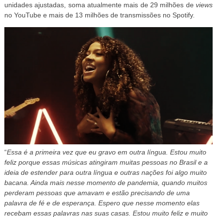
unidades ajustadas, soma atualmente mais de 29 milhões de
views
no YouTube e mais de 13 milhões de transmissões no Spotify.
“
Essa é a primeira vez que eu gravo em outra língua. Estou muito
feliz porque essas músicas atingiram muitas pessoas no Brasil e a
ideia de estender para outra língua e outras nações foi algo muito
bacana. Ainda mais nesse momento de pandemia, quando muitos
perderam pessoas que amavam e estão precisando de uma
palavra de fé e de esperança. Espero que nesse momento elas
recebam essas palavras nas suas casas. Estou muito feliz e muito