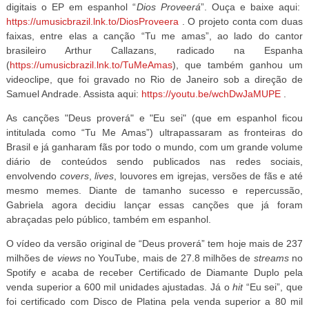
digitais o EP em espanhol “
Dios Proveerá
”. Ouça e baixe aqui:
https://umusicbrazil.lnk.to/DiosProveera
.
O projeto conta com duas
faixas, entre elas a canção “Tu me amas”, ao lado do cantor
brasileiro Arthur Callazans, radicado na Espanha
(
https://umusicbrazil.lnk.to/TuMeAmas
), que também ganhou um
videoclipe, que foi gravado no Rio de Janeiro sob a direção de
Samuel Andrade
. Assista aqui:
https://youtu.be/wchDwJaMUPE
.
As canções "Deus proverá" e "Eu sei" (que em espanhol ficou
intitulada como “Tu Me Amas”) ultrapassaram as fronteiras do
Brasil e já ganharam fãs por todo o mundo, com um grande volume
diário de conteúdos sendo publicados nas redes sociais,
envolvendo
covers
,
lives
, louvores em igrejas, versões de fãs e até
mesmo memes. Diante de tamanho sucesso e repercussão,
Gabriela agora decidiu lançar essas canções que já foram
abraçadas pelo público, também em espanhol.
O vídeo da versão original de “Deus proverá” tem hoje mais de 237
milhões de
views
no YouTube, mais de 27.8 milhões de
streams
no
Spotify e acaba de receber Certificado de Diamante Duplo pela
venda superior a 600 mil unidades ajustadas. Já o
hit
“Eu sei”, que
foi certificado com Disco de Platina pela venda superior a 80 mil