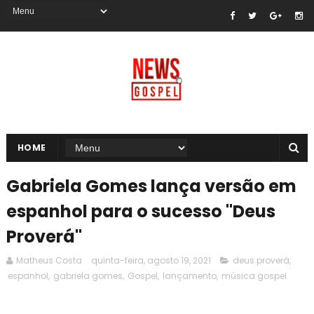
HOME
Gabriela Gomes lança versão em
espanhol para o sucesso "Deus
Proverá"
Matheus Costa
quinta-feira, agosto 19, 2021
deus proverá
,
espanhol
,
gabriela gomes
,
Gospel
,
lançamento
,
música gospel