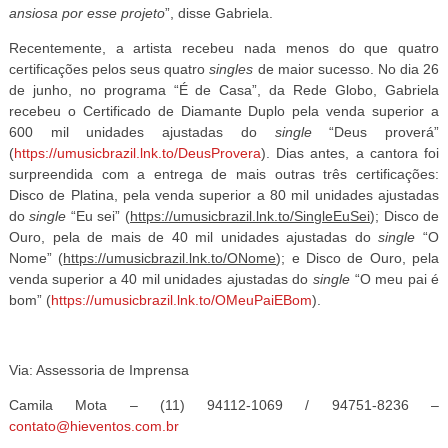
ansiosa por esse projeto
”, disse Gabriela.
Recentemente, a artista recebeu nada menos do que quatro
certificações pelos seus quatro
singles
de maior sucesso. No dia 26
de junho, no programa “É de Casa”, da Rede Globo, Gabriela
recebeu o Certificado de Diamante Duplo pela venda superior a
600 mil unidades ajustadas do
single
“Deus proverá”
(
https://umusicbrazil.lnk.to/DeusProvera
). Dias antes, a cantora foi
surpreendida com a entrega de mais outras três certificações:
Disco de Platina, pela venda superior a 80 mil unidades ajustadas
do
single
“Eu sei” (
https://umusicbrazil.lnk.to/SingleEuSei
); Disco de
Ouro, pela de mais de 40 mil unidades ajustadas do
single
“O
Nome” (
https://umusicbrazil.lnk.to/ONome
); e Disco de Ouro, pela
venda superior a 40 mil unidades ajustadas do
single
“O meu pai é
bom” (
https://umusicbrazil.lnk.to/OMeuPaiEBom
).
Via: Assessoria de Imprensa
Camila Mota – (11) 94112-1069 / 94751-8236 –
contato@hieventos.com.br