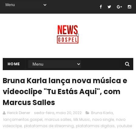
HOME
Bruna Karla lança nova música e
videoclipe "Tu Estás Aqui", com
Marcus Salles
Herick Diener
sexta-feira, maio 20, 2022
Bruna Karla
,
lançamentos gospel
,
marcus salles
,
Mk Music
,
novo single
,
novo
videoclipe
,
plataformas de streaming
,
plataformas digitais
,
youtube