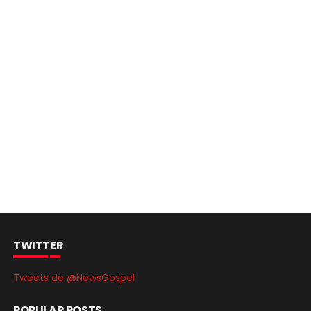
TWITTER
Tweets de @NewsGospel
POPULAR POSTS